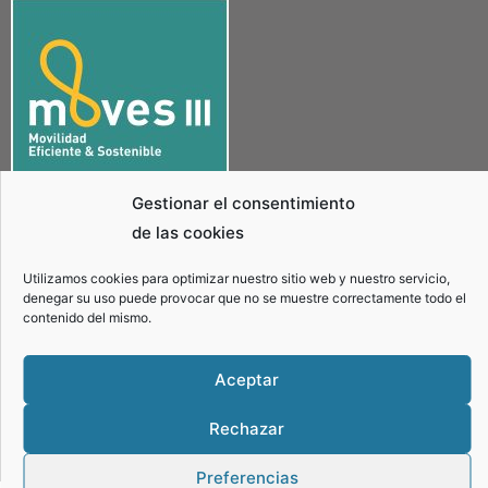
Gestionar el consentimiento
de las cookies
«COACHARTE – FRANCISCO JOSÉ CANOVACA SEGURA ha recibido una ayuda de la Unión
Europea con cargo al Fondo NextGenerationEU, en el marco del Plan de Recuperación,
Transformación y Resiliencia, para “Actuacion 1.- Adquisición de vehículos de energías
Utilizamos cookies para optimizar nuestro sitio web y nuestro servicio,
alternativas” dentro del Programa de incentivos a la movilidad eficiente y sostenible (Programa
denegar su uso puede provocar que no se muestre correctamente todo el
MOVES III ANDALUCÍA) del Ministerio para la Transición Ecológica y el Reto Demográfico,
contenido del mismo.
gestionado por la Junta de Andalucía, a través de la Agencia Andaluza de la Energía.”
Aceptar
Aviso legal
Política de privacidad
Política de cookies
Rechazar
2021 | Diseño web por
Preferencias