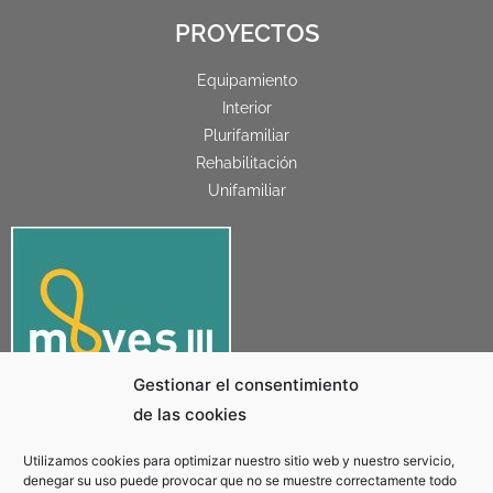
PROYECTOS
Equipamiento
Interior
Plurifamiliar
Rehabilitación
Unifamiliar
Gestionar el consentimiento
de las cookies
Utilizamos cookies para optimizar nuestro sitio web y nuestro servicio,
«COACHARTE – FRANCISCO JOSÉ CANOVACA SEGURA ha recibido una ayuda de la Unión
denegar su uso puede provocar que no se muestre correctamente todo
Europea con cargo al Fondo NextGenerationEU, en el marco del Plan de Recuperación,