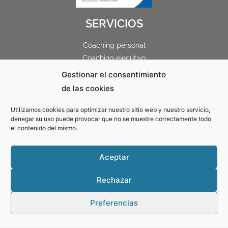
SERVICIOS
Coaching personal
Coaching ejecutivo
Coaching empresarial
Gestionar el consentimiento
de las cookies
Utilizamos cookies para optimizar nuestro sitio web y nuestro servicio,
denegar su uso puede provocar que no se muestre correctamente todo
el contenido del mismo.
Aceptar
Rechazar
«COACHARTE – FRANCISCO JOSÉ CANOVACA SEGURA ha recibido una ayuda de la Unión
Preferencias
Europea con cargo al Fondo NextGenerationEU, en el marco del Plan de Recuperación,
Transformación y Resiliencia, para “Actuacion 1.- Adquisición de vehículos de energías
alternativas” dentro del Programa de incentivos a la movilidad eficiente y sostenible (Programa