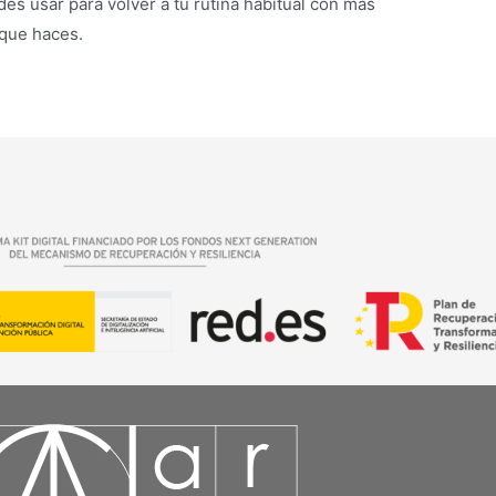
es usar para volver a tu rutina habitual con más
 que haces.