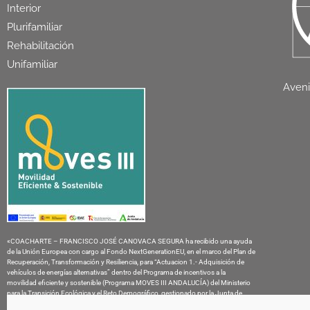
Interior
Plurifamiliar
Rehabilitación
Unifamiliar
Aveni
«COACHARTE – FRANCISCO JOSÉ CANOVACA SEGURA ha recibido una ayuda
de la Unión Europea con cargo al Fondo NextGenerationEU, en el marco del Plan de
Recuperación, Transformación y Resiliencia, para “Actuacion 1.- Adquisición de
vehículos de energías alternativas” dentro del Programa de incentivos a la
movilidad eficiente y sostenible (Programa MOVES III ANDALUCÍA) del Ministerio
para la Transición Ecológica y el Reto Demográfico, gestionado por la Junta de
Andalucía, a través de la Agencia Andaluza de la Energía.”