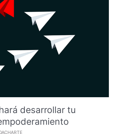
hará desarrollar tu
u empoderamiento
OACHARTE