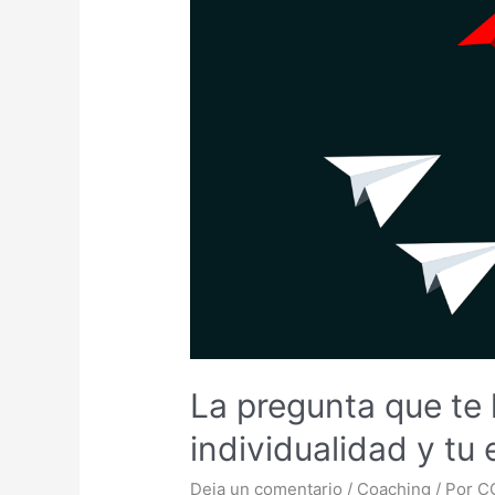
La pregunta que te 
individualidad y t
Deja un comentario
/
Coaching
/ Por
C