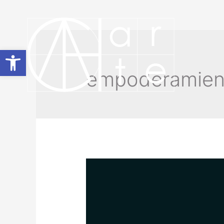
Abrir barra de herramientas
empoderamien