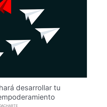
hará desarrollar tu
u empoderamiento
OACHARTE