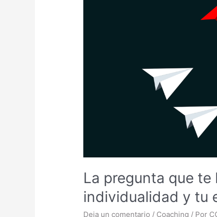
La pregunta que te 
individualidad y t
Deja un comentario
/
Coaching
/ Por
C