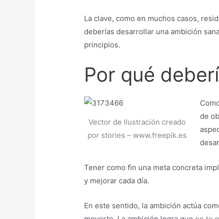
La clave, como en muchos casos, resid
deberías desarrollar una ambición sana
principios.
Por qué deberí
Como 
de ob
Vector de Ilustración creado
aspec
por stories – www.freepik.es
desar
Tener como fin una meta concreta impl
y mejorar cada día.
En este sentido, la ambición actúa com
moverte. La ambición logra que
no te 